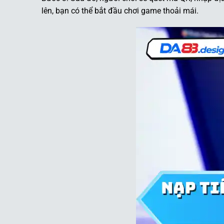
lên, bạn có thể bắt đầu chơi game thoải mái.