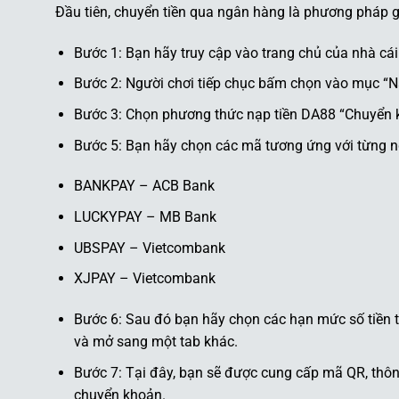
Đầu tiên, chuyển tiền qua ngân hàng là phương pháp gi
Bước 1: Bạn hãy truy cập vào trang chủ của nhà cái
Bước 2: Người chơi tiếp chục bấm chọn vào mục “Nạ
Bước 3: Chọn phương thức
nạp tiền DA88
“Chuyển k
Bước 5: Bạn hãy chọn các mã tương ứng với từng n
BANKPAY – ACB Bank
LUCKYPAY – MB Bank
UBSPAY – Vietcombank
XJPAY – Vietcombank
Bước 6: Sau đó bạn hãy chọn các hạn mức số tiền t
và mở sang một tab khác.
Bước 7: Tại đây, bạn sẽ được cung cấp mã QR, thôn
chuyển khoản.