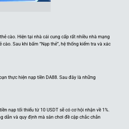
thẻ cào. Hiện tại nhà cái cung cấp rất nhiều nhà mạng
 cào. Sau khi bấm “Nạp thẻ”, hệ thống kiểm tra và xác
 bạn thực hiện
nạp tiền DA88
. Sau đây là những
tiền nạp tối thiểu từ 10 USDT sẽ có cơ hội nhận về 1%.
ng dẫn và quy định mà sân chơi đề cập chắc chắn