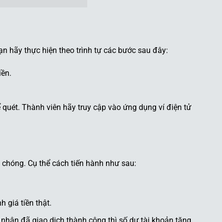
bạn hãy thực hiện theo trình tự các bước sau đây:
iền.
 quét. Thành viên hãy truy cập vào ứng dụng ví điện tử
chóng. Cụ thể cách tiến hành như sau:
 giá tiền thật.
c nhận đã giao dịch thành công thì số dư tài khoản tăng