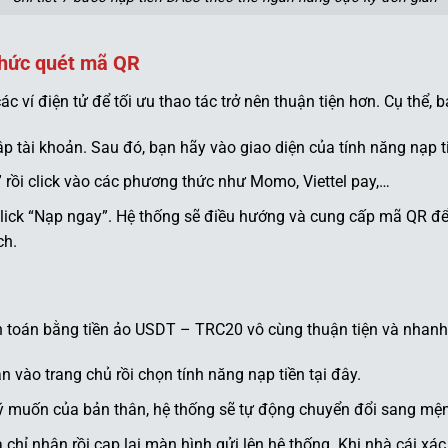
thức quét mã QR
ác ví điện tử để tối ưu thao tác trở nên thuận tiện hơn. Cụ thể, 
p tài khoản. Sau đó, bạn hãy vào giao diện của tính năng nạp t
 rồi click vào các phương thức như Momo, Viettel pay,…
click “Nạp ngay”. Hệ thống sẽ điều hướng và cung cấp mã QR để
ch.
 toán bằng tiền ảo USDT – TRC20 vô cùng thuận tiện và nhanh 
 vào trang chủ rồi chọn tính năng nạp tiền tại đây.
ý muốn của bản thân, hệ thống sẽ tự động chuyển đổi sang mệnh
chỉ nhận rồi cap lại màn hình gửi lên hệ thống. Khi nhà cái xá