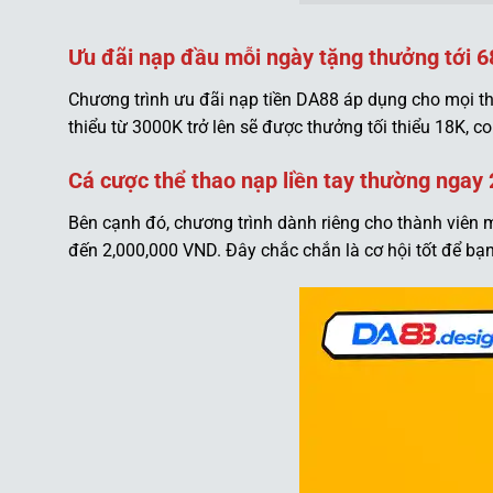
Ưu đãi nạp đầu mỗi ngày tặng thưởng tới 
Chương trình ưu đãi
nạp tiền DA88
áp dụng cho mọi thà
thiểu từ 3000K trở lên sẽ được thưởng tối thiểu 18K, c
Cá cược thể thao nạp liền tay thường ngay
Bên cạnh đó, chương trình dành riêng cho thành viên
đến 2,000,000 VND. Đây chắc chắn là cơ hội tốt để bạ