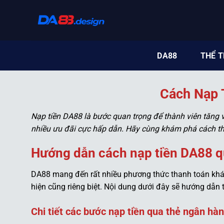
Bỏ
qua
nội
dung
DA88
THỂ 
Cách Nạp 
Nạp tiền DA88
là bước quan trọng để thành viên tăng vố
nhiều ưu đãi cực hấp dẫn. Hãy cùng khám phá cách th
Hướng dẫn cách nạp tiền DA88 q
DA88 mang đến rất nhiều phương thức thanh toán khác 
hiện cũng riêng biệt. Nội dung dưới đây sẽ hướng dẫn 
Chi tiết các bước nạp tiền qua thẻ ngân hà